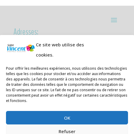
Adresses:
Ce site web utilise des
Ecole primaire de la Plage,
8 rue des
Jasmins 64700 Hendaye
cookies.
Téléphone
05 59 20 67 28
Pour offrir les meilleures expériences, nous utilisons des technologies
telles que les cookies pour stocker et/ou accéder aux informations
Collège Hendaye ville,
1 rue de la
des appareils. Le fait de consentir à ces technologies nous permettra
Libération 64700 Hendaye
de traiter des données telles que le comportement de navigation ou
les ID uniques sur ce site. Le fait de ne pas consentir ou de retirer son
Téléphone 05 59 48 89 00
consentement peut avoir un effet négatif sur certaines caractéristiques
et fonctions.
E-mail
:
secretariat@saintvincent.eus
OK
Refuser