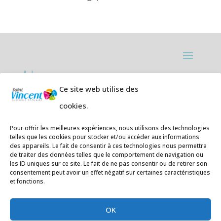
Adresses:
Ce site web utilise des
Ecole primaire de la Plage,
8 rue des
cookies.
Jasmins 64700 Hendaye
Téléphone
05 59 20 67 28
Pour offrir les meilleures expériences, nous utilisons des technologies
telles que les cookies pour stocker et/ou accéder aux informations
des appareils. Le fait de consentir à ces technologies nous permettra
Collège Hendaye ville,
1 rue de la
de traiter des données telles que le comportement de navigation ou
Libération 64700 Hendaye
les ID uniques sur ce site. Le fait de ne pas consentir ou de retirer son
consentement peut avoir un effet négatif sur certaines caractéristiques
Téléphone 05 59 48 89 00
et fonctions.
E-mail
:
secretariat@saintvincent.eus
OK