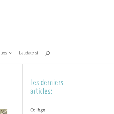
ques
Laudato si
Les derniers
articles:
Collège