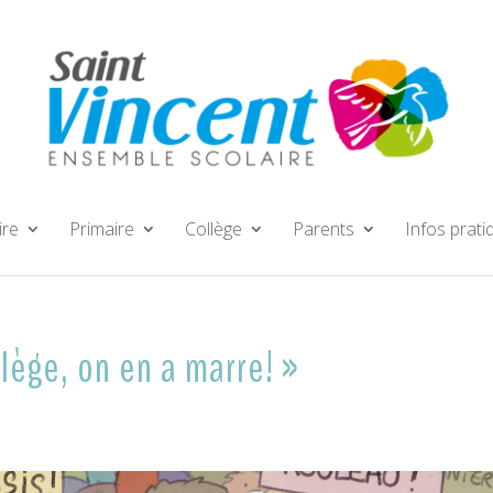
ire
Primaire
Collège
Parents
Infos prati
llège, on en a marre! »