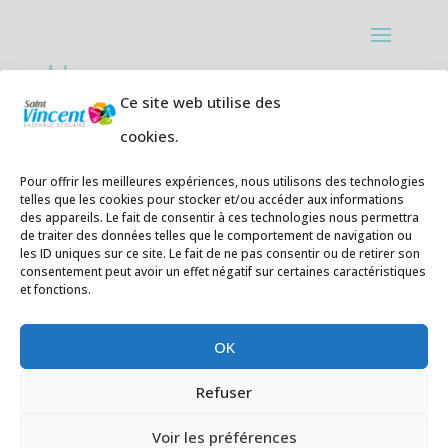
Adresses:
Ce site web utilise des
Ecole primaire de la Plage,
8 rue des
cookies.
Jasmins 64700 Hendaye
Téléphone
05 59 20 67 28
Pour offrir les meilleures expériences, nous utilisons des technologies
telles que les cookies pour stocker et/ou accéder aux informations
des appareils. Le fait de consentir à ces technologies nous permettra
Collège Hendaye ville,
1 rue de la
de traiter des données telles que le comportement de navigation ou
Libération 64700 Hendaye
les ID uniques sur ce site. Le fait de ne pas consentir ou de retirer son
consentement peut avoir un effet négatif sur certaines caractéristiques
Téléphone 05 59 48 89 00
et fonctions.
E-mail
:
secretariat@saintvincent.eus
OK
Refuser
Voir les préférences