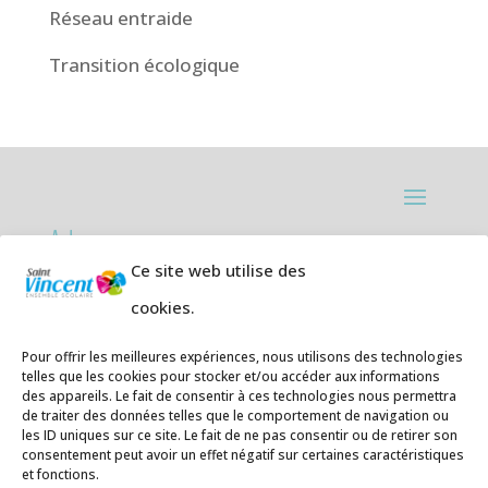
Réseau entraide
Transition écologique
Adresses:
Ce site web utilise des
Ecole primaire de la Plage,
8 rue des
cookies.
Jasmins 64700 Hendaye
Téléphone
05 59 20 67 28
Pour offrir les meilleures expériences, nous utilisons des technologies
telles que les cookies pour stocker et/ou accéder aux informations
des appareils. Le fait de consentir à ces technologies nous permettra
Collège Hendaye ville,
1 rue de la
de traiter des données telles que le comportement de navigation ou
Libération 64700 Hendaye
les ID uniques sur ce site. Le fait de ne pas consentir ou de retirer son
consentement peut avoir un effet négatif sur certaines caractéristiques
Téléphone 05 59 48 89 00
et fonctions.