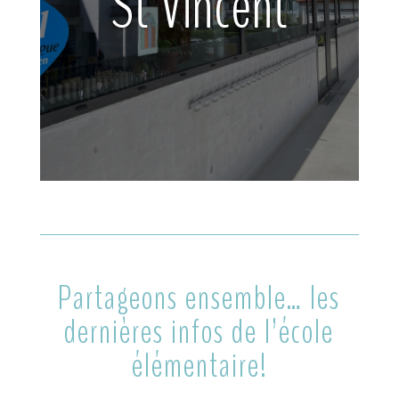
St Vincent
Partageons ensemble… les
dernières infos de l’école
élémentaire!