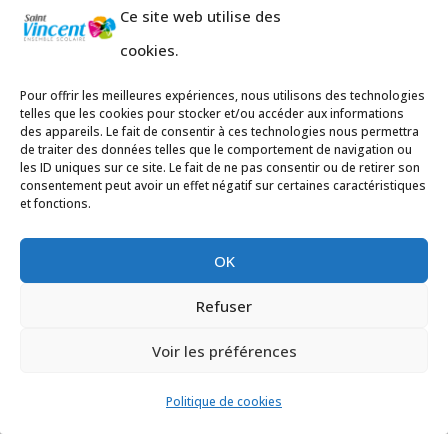
Ce site web utilise des
cookies.
Pour offrir les meilleures expériences, nous utilisons des technologies
telles que les cookies pour stocker et/ou accéder aux informations
des appareils. Le fait de consentir à ces technologies nous permettra
de traiter des données telles que le comportement de navigation ou
les ID uniques sur ce site. Le fait de ne pas consentir ou de retirer son
consentement peut avoir un effet négatif sur certaines caractéristiques
et fonctions.
Adresses:
OK
Ecole primaire de la Plage,
8 rue des
Jasmins 64700 Hendaye
Refuser
Téléphone
05 59 20 67 28
Voir les préférences
Collège Hendaye ville,
1 rue de la
Libération 64700 Hendaye
Politique de cookies
Téléphone 05 59 48 89 00