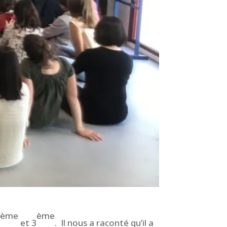
ème
ème
4
et 3
. Il nous a raconté qu’il a