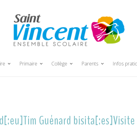
ire
Primaire
Collège
Parents
Infos prati
rd[:eu]Tim Guénard bisita[:es]Visite