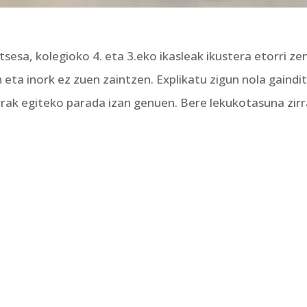
sesa, kolegioko 4. eta 3.eko ikasleak ikustera etorri zen
ta inork ez zuen zaintzen. Explikatu zigun nola gaindit
erak egiteko parada izan genuen. Bere lekukotasuna zirra