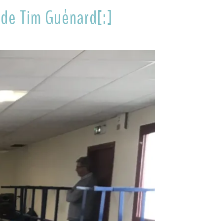
 de Tim Guénard[:]