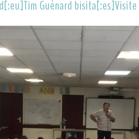
rd[:eu]Tim Guénard bisita[:es]Visite