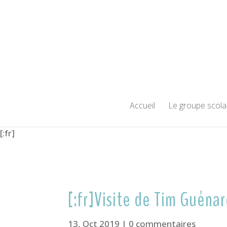
Accueil
Le groupe scola
[:fr]
[:fr]Visite de Tim Guéna
13, Oct 2019
|
0 commentaires