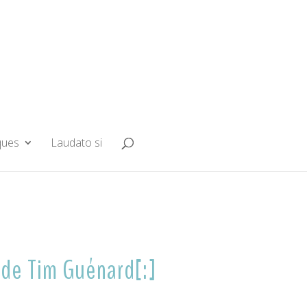
ques
Laudato si
 de Tim Guénard[:]