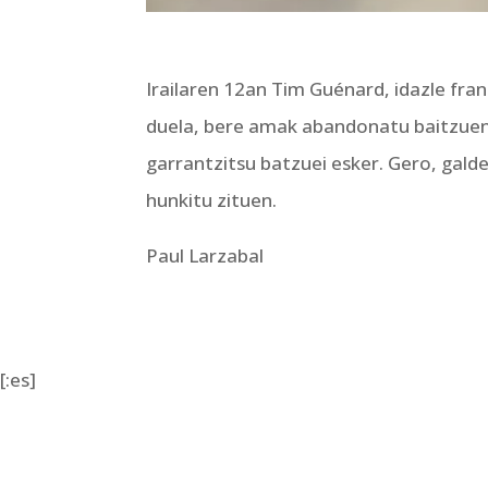
Irailaren 12an Tim Guénard, idazle frant
duela, bere amak abandonatu baitzuen e
garrantzitsu batzuei esker. Gero, gald
hunkitu zituen.
Paul Larzabal
[:es]