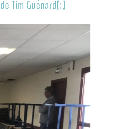
 de Tim Guénard[:]