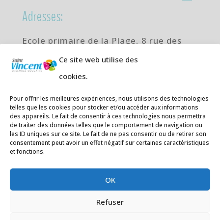
Adresses:
Ecole primaire de la Plage,
8 rue des
Jasmins 64700 Hendaye
Ce site web utilise des
Téléphone
05 59 20 67 28
cookies.
Collège Hendaye ville,
1 rue de la
Pour offrir les meilleures expériences, nous utilisons des technologies
Libération 64700 Hendaye
telles que les cookies pour stocker et/ou accéder aux informations
Téléphone 05 59 48 89 00
des appareils. Le fait de consentir à ces technologies nous permettra
de traiter des données telles que le comportement de navigation ou
les ID uniques sur ce site. Le fait de ne pas consentir ou de retirer son
E-mail
:
secretariat@saintvincent.eus
consentement peut avoir un effet négatif sur certaines caractéristiques
et fonctions.
OK
Refuser