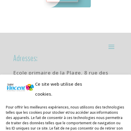
Adresses:
Ecole primaire de la Plage,
8 rue des
Jasmins 64700 Hendaye
Ce site web utilise des
Téléphone
05 59 20 67 28
cookies.
Collège Hendaye ville,
1 rue de la
Pour offrir les meilleures expériences, nous utilisons des technologies
Libération 64700 Hendaye
telles que les cookies pour stocker et/ou accéder aux informations
Téléphone 05 59 48 89 00
des appareils. Le fait de consentir à ces technologies nous permettra
de traiter des données telles que le comportement de navigation ou
les ID uniques sur ce site. Le fait de ne pas consentir ou de retirer son
E-mail
:
secretariat@saintvincent.eus