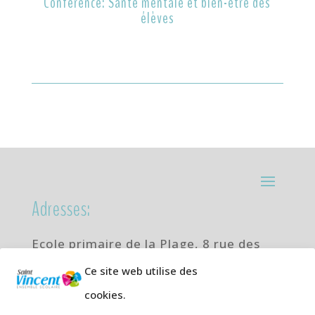
Conférence: Santé mentale et bien-être des
élèves
Adresses:
Ecole primaire de la Plage,
8 rue des
Jasmins 64700 Hendaye
Ce site web utilise des
Téléphone
05 59 20 67 28
cookies.
Collège Hendaye ville,
1 rue de la