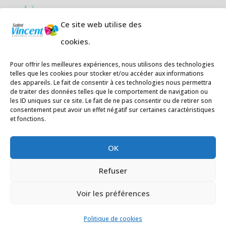
Adresses:
Ce site web utilise des
Ecole primaire de la Plage,
8 rue des
cookies.
Jasmins 64700 Hendaye
Téléphone
05 59 20 67 28
Pour offrir les meilleures expériences, nous utilisons des technologies
telles que les cookies pour stocker et/ou accéder aux informations
des appareils. Le fait de consentir à ces technologies nous permettra
Collège Hendaye ville,
1 rue de la
de traiter des données telles que le comportement de navigation ou
Libération 64700 Hendaye
les ID uniques sur ce site. Le fait de ne pas consentir ou de retirer son
consentement peut avoir un effet négatif sur certaines caractéristiques
Téléphone 05 59 48 89 00
et fonctions.
E-mail
:
secretariat@saintvincent.eus
OK
Refuser
Voir les préférences
Politique de cookies