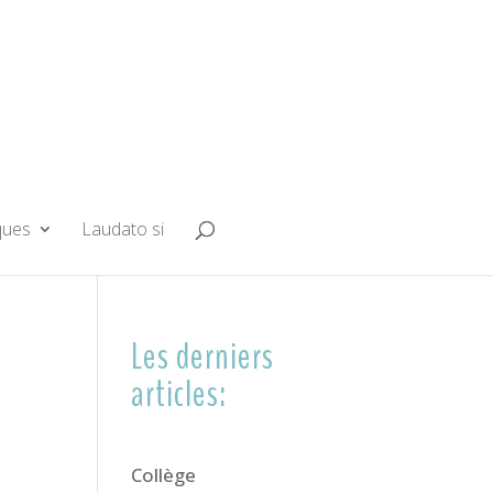
ques
Laudato si
Les derniers
articles:
Collège