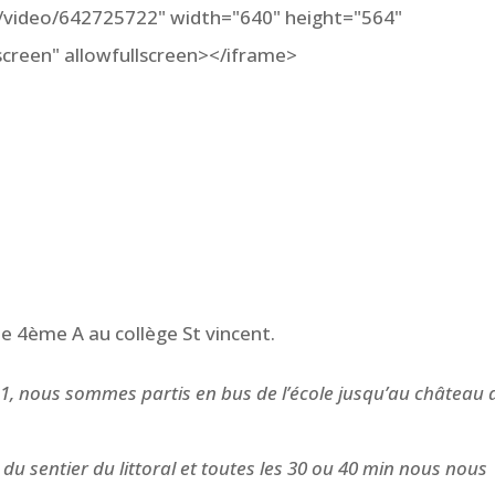
m/video/642725722" width="640" height="564"
screen" allowfullscreen></iframe>
de 4ème A au collège St vincent.
1, nous sommes partis en bus de l’école jusqu’au château 
u sentier du littoral et toutes les 30 ou 40 min nous nous