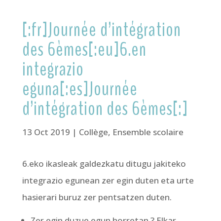
[:fr]Journée d’intégration
des 6èmes[:eu]6.en
integrazio
eguna[:es]Journée
d’intégration des 6èmes[:]
13 Oct 2019
|
Collège
,
Ensemble scolaire
6.eko ikasleak galdezkatu ditugu jakiteko
integrazio egunean zer egin duten eta urte
hasierari buruz zer pentsatzen duten.
Zer egin duzue egun horretan ? Elkar