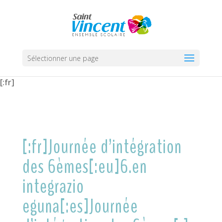
Sélectionner une page
[:fr]
[:fr]Journée d’intégration
des 6èmes[:eu]6.en
integrazio
eguna[:es]Journée