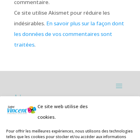
commentaire.
Ce site utilise Akismet pour réduire les
indésirables.
En savoir plus sur la façon dont
les données de vos commentaires sont
traitées
.
Adresses:
Ce site web utilise des
Ecole primaire de la Plage,
8 rue des
cookies.
Jasmins 64700 Hendaye
Téléphone
05 59 20 67 28
Pour offrir les meilleures expériences, nous utilisons des technologies
telles que les cookies pour stocker et/ou accéder aux informations