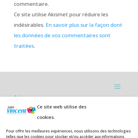
commentaire.
Ce site utilise Akismet pour réduire les
indésirables.
En savoir plus sur la façon dont
les données de vos commentaires sont
traitées
.
Adresses:
Ce site web utilise des
Ecole primaire de la Plage,
8 rue des
cookies.
Jasmins 64700 Hendaye
Téléphone
05 59 20 67 28
Pour offrir les meilleures expériences, nous utilisons des technologies
telles que les cookies pour stocker et/ou accéder aux informations