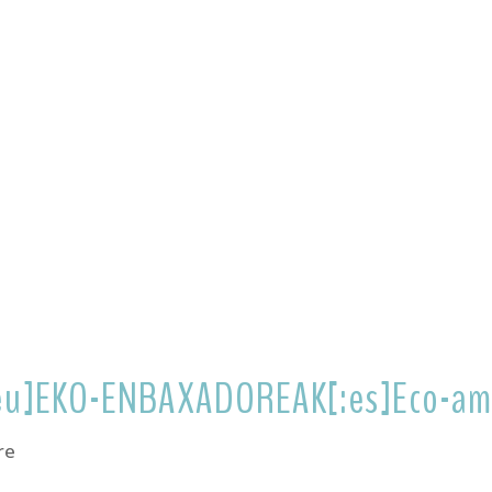
:eu]EKO-ENBAXADOREAK[:es]Eco-am
re