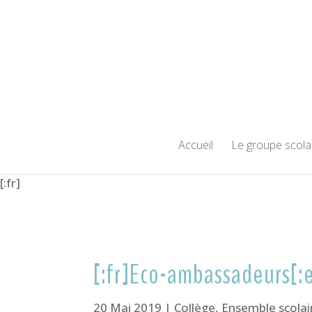
Accueil
Le groupe scola
[:fr]
[:fr]Eco-ambassadeurs[
20 Mai 2019
|
Collège
,
Ensemble scolai