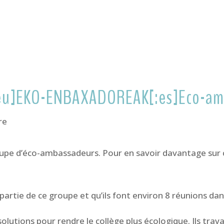
:eu]EKO-ENBAXADOREAK[:es]Eco-am
re
 groupe d’éco-ambassadeurs. Pour en savoir davantage s
partie de ce groupe et qu’ils font environ 8 réunions dan
olutions pour rendre le collège plus écologique. Ils travai