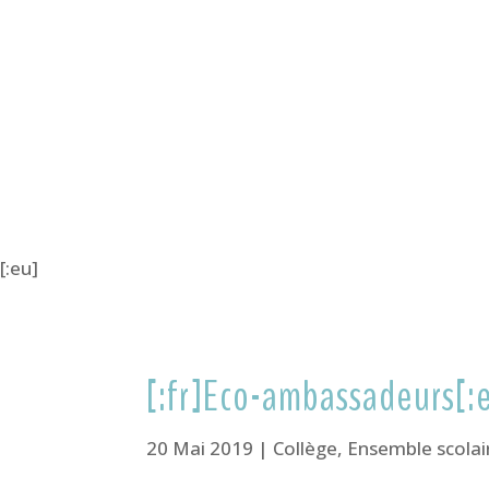
[:eu]
[:fr]Eco-ambassadeurs[
20 Mai 2019
|
Collège
,
Ensemble scolai