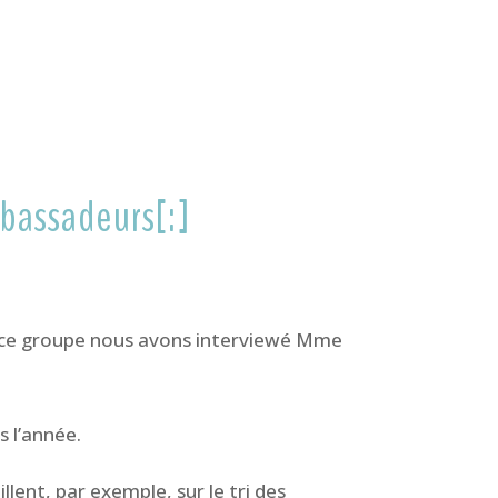
bassadeurs[:]
ur ce groupe nous avons interviewé Mme
s l’année.
llent, par exemple, sur le tri des