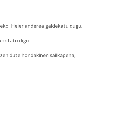
teko Heier anderea galdekatu dugu.
 kontatu digu.
tzen dute hondakinen sailkapena,