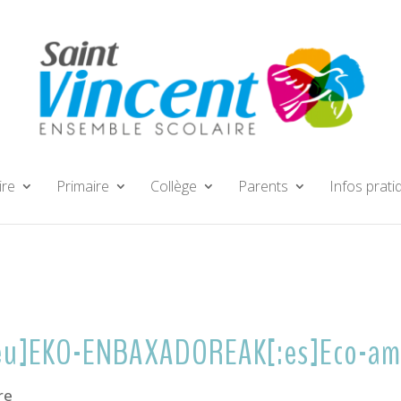
ire
Primaire
Collège
Parents
Infos prati
:eu]EKO-ENBAXADOREAK[:es]Eco-am
re