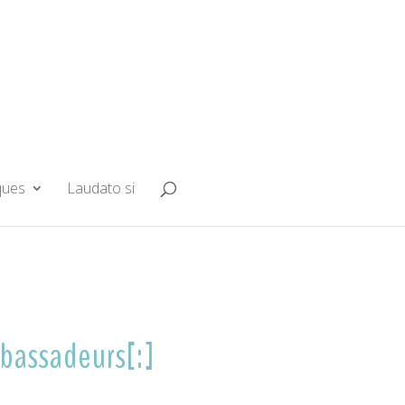
ques
Laudato si
bassadeurs[:]