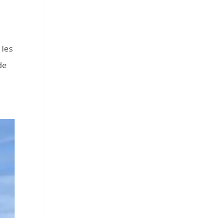
 les
de