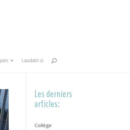
ques
Laudato si
Les derniers
articles:
Collège