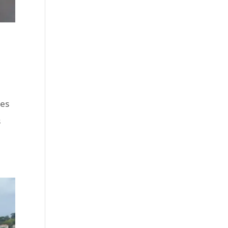
des
s