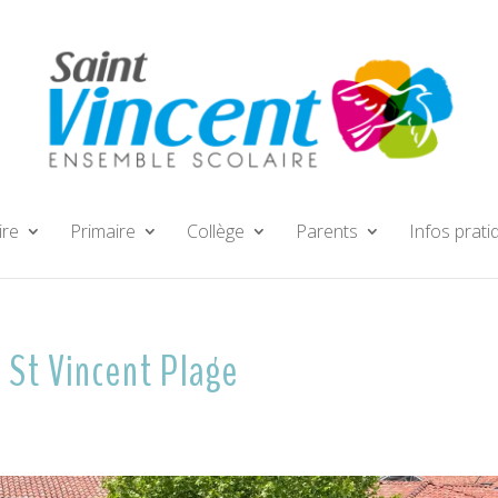
ire
Primaire
Collège
Parents
Infos prati
e St Vincent Plage