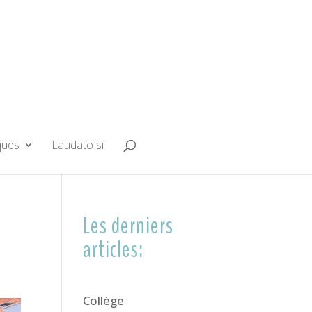
ques
Laudato si
Les derniers
articles:
Collège