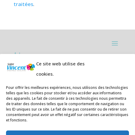
traitées
.
Adresses:
Ce site web utilise des
Ecole primaire de la Plage,
8 rue des
cookies.
Jasmins 64700 Hendaye
Téléphone
05 59 20 67 28
Pour offrir les meilleures expériences, nous utilisons des technologies
telles que les cookies pour stocker et/ou accéder aux informations
des appareils. Le fait de consentir à ces technologies nous permettra
Collège Hendaye ville,
1 rue de la
de traiter des données telles que le comportement de navigation ou
Libération 64700 Hendaye
les ID uniques sur ce site. Le fait de ne pas consentir ou de retirer son
consentement peut avoir un effet négatif sur certaines caractéristiques
Téléphone 05 59 48 89 00
et fonctions.
E-mail
:
secretariat@saintvincent.eus