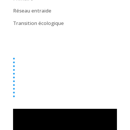
Réseau entraide
Transition écologique
Collège
Ecole
Elémentaire
Ensemble scolaire
Maternelle
newsletter
Parentalité
Presse
Primaire
Réseau entraide
Transition écologique