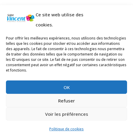
Ce site web utilise des
cookies.
Adresses:
Pour offrir les meilleures expériences, nous utilisons des technologies
telles que les cookies pour stocker et/ou accéder aux informations
Ecole primaire de la Plage,
8 rue des
des appareils. Le fait de consentir à ces technologies nous permettra
de traiter des données telles que le comportement de navigation ou
Jasmins 64700 Hendaye
les ID uniques sur ce site. Le fait de ne pas consentir ou de retirer son
Téléphone
05 59 20 67 28
consentement peut avoir un effet négatif sur certaines caractéristiques
et fonctions.
Collège Hendaye ville,
1 rue de la
Libération 64700 Hendaye
OK
Téléphone 05 59 48 89 00
Refuser
E-mail
:
secretariat@saintvincent.eus
Voir les préférences
Politique de cookies