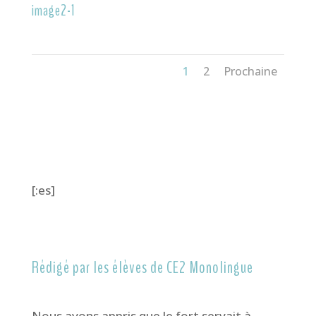
image2-1
1
2
Prochaine
[:es]
Rédigé par les élèves de CE2 Monolingue
Nous avons appris que le fort servait à