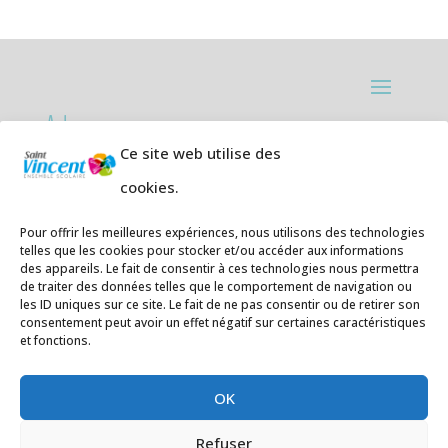
Adresses:
Ce site web utilise des
Ecole primaire de la Plage,
8 rue des
cookies.
Jasmins 64700 Hendaye
Téléphone
05 59 20 67 28
Pour offrir les meilleures expériences, nous utilisons des technologies
telles que les cookies pour stocker et/ou accéder aux informations
des appareils. Le fait de consentir à ces technologies nous permettra
Collège Hendaye ville,
1 rue de la
de traiter des données telles que le comportement de navigation ou
Libération 64700 Hendaye
les ID uniques sur ce site. Le fait de ne pas consentir ou de retirer son
consentement peut avoir un effet négatif sur certaines caractéristiques
Téléphone 05 59 48 89 00
et fonctions.
E-mail
:
secretariat@saintvincent.eus
OK
Refuser