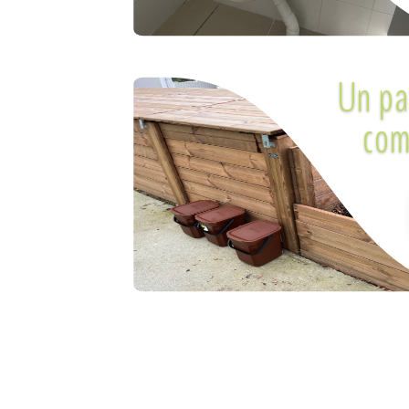
Un pa
com