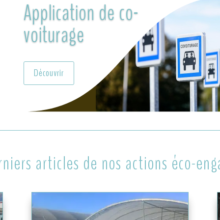
Application de co-
voiturage
Découvrir
rniers articles de nos actions éco-en