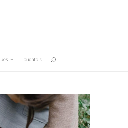
ques
Laudato si