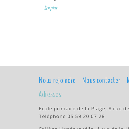
lire plus
Nous rejoindre
Nous contacter
Adresses:
Ecole primaire de la Plage,
8 rue d
Téléphone
05 59 20 67 28
Collège Hendaye ville,
1 rue de la