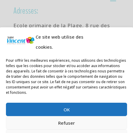
Adresses:
Ecole primaire de la Plage,
8 rue des
Jasmins 64700 Hendaye
Ce site web utilise des
Téléphone
05 59 20 67 28
cookies.
Collège Hendaye ville,
1 rue de la
Pour offrir les meilleures expériences, nous utilisons des technologies
Libération 64700 Hendaye
telles que les cookies pour stocker et/ou accéder aux informations
Téléphone 05 59 48 89 00
des appareils. Le fait de consentir à ces technologies nous permettra
de traiter des données telles que le comportement de navigation ou
les ID uniques sur ce site. Le fait de ne pas consentir ou de retirer son
E-mail
:
secretariat@saintvincent.eus
consentement peut avoir un effet négatif sur certaines caractéristiques
et fonctions.
OK
Refuser