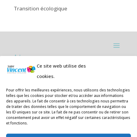
Transition écologique
Adresses:
Ce site web utilise des
Ecole primaire de la Plage,
8 rue des
cookies.
Jasmins 64700 Hendaye
Téléphone
05 59 20 67 28
Pour offrir les meilleures expériences, nous utilisons des technologies
telles que les cookies pour stocker et/ou accéder aux informations
des appareils. Le fait de consentir à ces technologies nous permettra
Collège Hendaye ville,
1 rue de la
de traiter des données telles que le comportement de navigation ou
Libération 64700 Hendaye
les ID uniques sur ce site. Le fait de ne pas consentir ou de retirer son
consentement peut avoir un effet négatif sur certaines caractéristiques
Téléphone 05 59 48 89 00
et fonctions.
E-mail
:
secretariat@saintvincent.eus