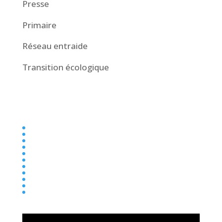
Presse
Primaire
Réseau entraide
Transition écologique
Collège
Ecole
Elémentaire
Ensemble scolaire
Maternelle
newsletter
Parentalité
Presse
Primaire
Réseau entraide
Transition écologique