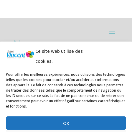
Adresses:
Ce site web utilise des
Ecole primaire de la Plage,
8 rue des
cookies.
Jasmins 64700 Hendaye
Téléphone
05 59 20 67 28
Pour offrir les meilleures expériences, nous utilisons des technologies
telles que les cookies pour stocker et/ou accéder aux informations
des appareils. Le fait de consentir à ces technologies nous permettra
Collège Hendaye ville,
1 rue de la
de traiter des données telles que le comportement de navigation ou
Libération 64700 Hendaye
les ID uniques sur ce site. Le fait de ne pas consentir ou de retirer son
consentement peut avoir un effet négatif sur certaines caractéristiques
Téléphone 05 59 48 89 00
et fonctions.
E-mail
:
secretariat@saintvincent.eus
OK