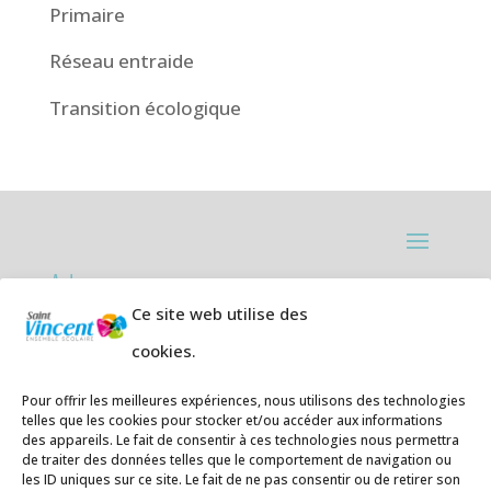
Primaire
Réseau entraide
Transition écologique
Adresses:
Ce site web utilise des
Ecole primaire de la Plage,
8 rue des
cookies.
Jasmins 64700 Hendaye
Téléphone
05 59 20 67 28
Pour offrir les meilleures expériences, nous utilisons des technologies
telles que les cookies pour stocker et/ou accéder aux informations
des appareils. Le fait de consentir à ces technologies nous permettra
Collège Hendaye ville,
1 rue de la
de traiter des données telles que le comportement de navigation ou
Libération 64700 Hendaye
les ID uniques sur ce site. Le fait de ne pas consentir ou de retirer son