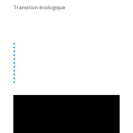
Transition écologique
Collège
Ecole
Elémentaire
Ensemble scolaire
Maternelle
newsletter
Parentalité
Presse
Primaire
Réseau entraide
Transition écologique