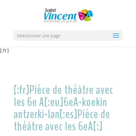
Sélectionner une page
[:fr]
[:fr]Pièce de théâtre avec
les 6e A[:eu]6eA-koekin
antzerki-lan[:es]Pièce de
théâtre avec les 6eA[:]