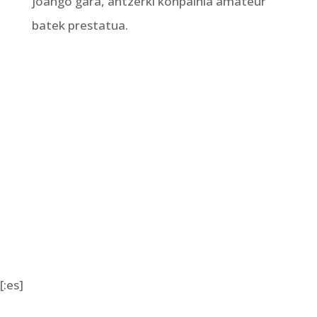
joango gara, antzerki konpainia amateur
batek prestatua.
[:es]