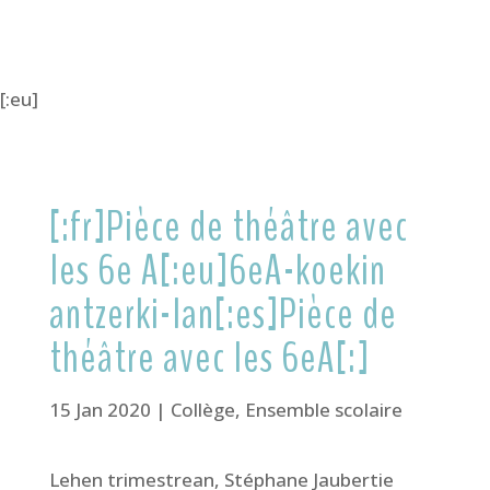
[:eu]
[:fr]Pièce de théâtre avec
les 6e A[:eu]6eA-koekin
antzerki-lan[:es]Pièce de
théâtre avec les 6eA[:]
15 Jan 2020
|
Collège
,
Ensemble scolaire
Lehen trimestrean, Stéphane Jaubertie