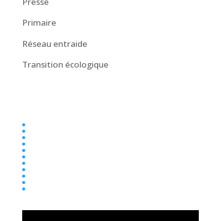
Presse
Primaire
Réseau entraide
Transition écologique
Collège
Ecole
Elémentaire
Ensemble scolaire
Maternelle
newsletter
Parentalité
Presse
Primaire
Réseau entraide
Transition écologique