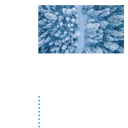
Collège
Ecole
Elémentaire
Ensemble scolaire
Maternelle
newsletter
Parentalité
Presse
Primaire