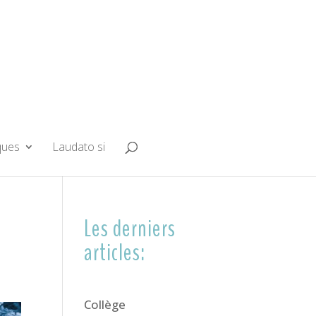
ques
Laudato si
Les derniers
articles:
Collège