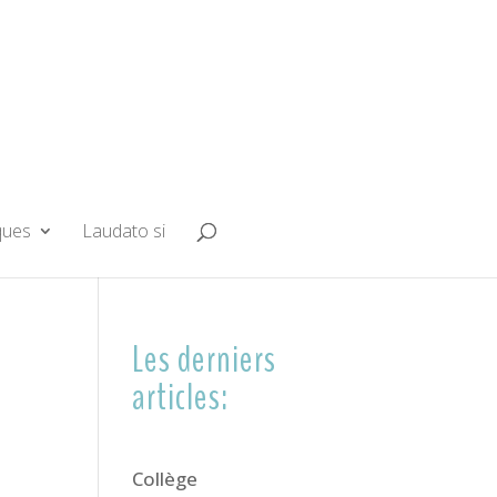
ques
Laudato si
Les derniers
articles:
Collège