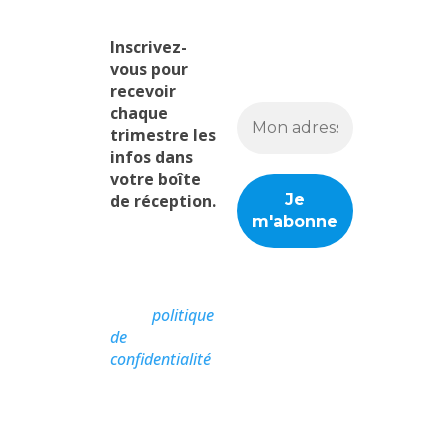
St Vincent
Inscrivez-
vous pour
recevoir
chaque
trimestre les
infos dans
votre boîte
de réception.
Nous ne
spammons
pas ! Consultez
notre
politique
de
confidentialité
pour plus
d’informations.