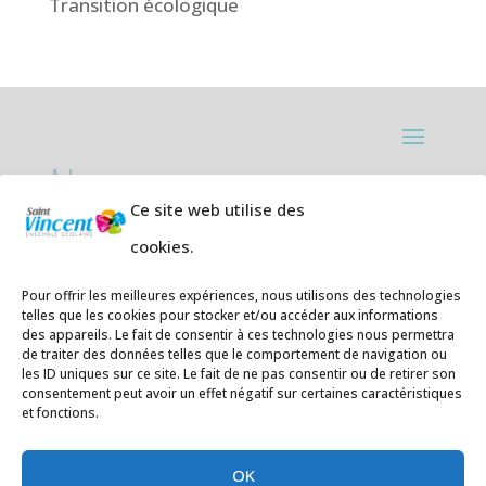
Transition écologique
Adresses:
Ce site web utilise des
Ecole primaire de la Plage,
8 rue des
cookies.
Jasmins 64700 Hendaye
Téléphone
05 59 20 67 28
Pour offrir les meilleures expériences, nous utilisons des technologies
telles que les cookies pour stocker et/ou accéder aux informations
des appareils. Le fait de consentir à ces technologies nous permettra
Collège Hendaye ville,
1 rue de la
de traiter des données telles que le comportement de navigation ou
Libération 64700 Hendaye
les ID uniques sur ce site. Le fait de ne pas consentir ou de retirer son
consentement peut avoir un effet négatif sur certaines caractéristiques
Téléphone 05 59 48 89 00
et fonctions.
E-mail
:
secretariat@saintvincent.eus
OK