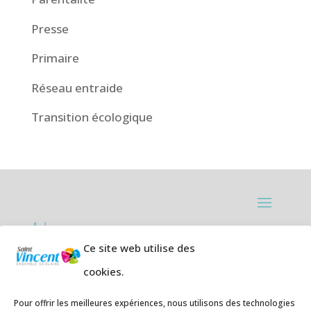
Presse
Primaire
Réseau entraide
Transition écologique
Adresses:
Ce site web utilise des
Ecole primaire de la Plage,
8 rue des
cookies.
Jasmins 64700 Hendaye
Téléphone
05 59 20 67 28
Pour offrir les meilleures expériences, nous utilisons des technologies