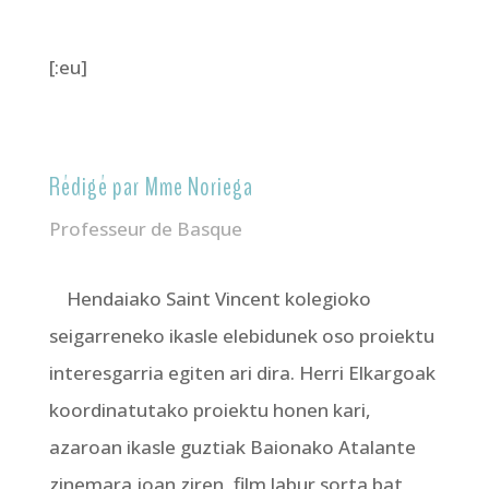
[:eu]
Rédigé par Mme Noriega
Professeur de Basque
Hendaiako Saint Vincent kolegioko
seigarreneko ikasle elebidunek oso proiektu
interesgarria egiten ari dira. Herri Elkargoak
koordinatutako proiektu honen kari,
azaroan ikasle guztiak Baionako Atalante
zinemara joan ziren, film labur sorta bat