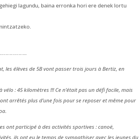
ehiegi lagundu, baina erronka hori ere denek lortu
 mintzatzeko.
……………..
 les élèves de 5B vont passer trois jours à Bertiz, en
 vélo : 45 kilomètres !!! Ce n’était pas un défi facile, mais
e sont arrêtés plus d’une fois pour se reposer et même pour
oa.
es ont participé à des activités sportives : canoë,
vités, ils ont eu le temps de sympathiser avec les jeunes du