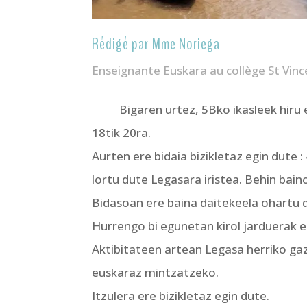
Rédigé par Mme Noriega
Enseignante Euskara au collège St Vinc
Bigaren urtez, 5Bko ikasleek hiru eg
18tik 20ra.
Aurten ere bidaia bizikletaz egin dute 
lortu dute Legasara iristea. Behin bai
Bidasoan ere baina daitekeela ohartu d
Hurrengo bi egunetan kirol jarduerak e
Aktibitateen artean Legasa herriko ga
euskaraz mintzatzeko.
Itzulera ere bizikletaz egin dute.