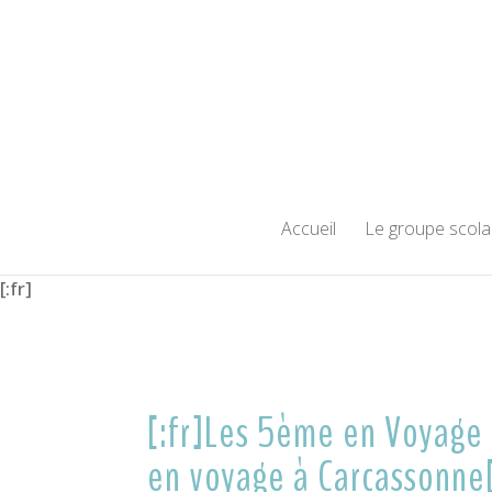
Accueil
Le groupe scola
[:fr]
[:fr]Les 5ème en Voyage
en voyage à Carcassonne[