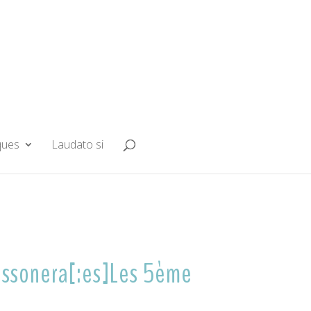
ques
Laudato si
cassonera[:es]Les 5ème