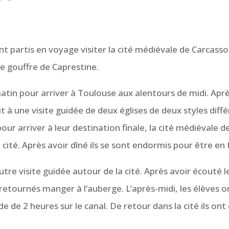
nt partis en voyage visiter la cité médiévale de Carcassonne
le gouffre de Caprestine.
 matin pour arriver à Toulouse aux alentours de midi. Apr
 à une visite guidée de deux églises de deux styles différ
pour arriver à leur destination finale, la cité médiévale d
 cité. Après avoir dîné ils se sont endormis pour être en
tre visite guidée autour de la cité. Après avoir écouté le
etournés manger à l’auberge. L’après-midi, les élèves ont
 de 2 heures sur le canal. De retour dans la cité ils on