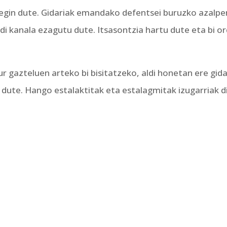
a egin dute. Gidariak emandako defentsei buruzko azalp
idi kanala ezagutu dute. Itsasontzia hartu dute eta bi or
r gazteluen arteko bi bisitatzeko, aldi honetan ere gida b
u dute. Hango estalaktitak eta estalagmitak izugarriak