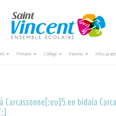
ire
Primaire
Collège
Parents
Infos prati
 à Carcassonne[:eu]5.en bidaia Car
:]