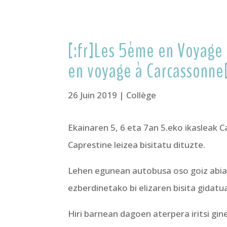
[:fr]Les 5ème en Voyage
en voyage à Carcassonne[
26 Juin 2019
|
Collège
Ekainaren 5, 6 eta 7an 5.eko ikasleak C
Caprestine leizea bisitatu dituzte.
Lehen egunean autobusa oso goiz abiatu 
ezberdinetako bi elizaren bisita gidatu
Hiri barnean dagoen aterpera iritsi g