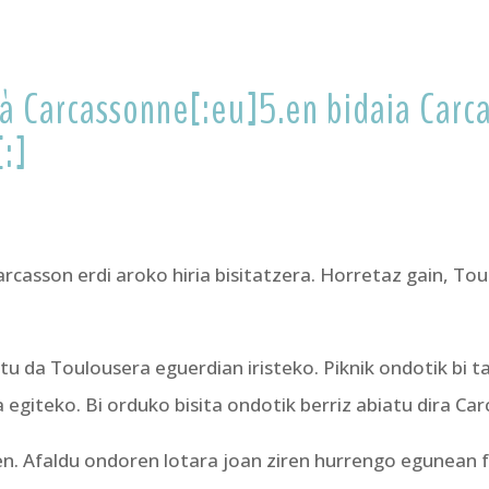
 à Carcassonne[:eu]5.en bidaia Car
:]
arcasson erdi aroko hiria bisitatzera. Horretaz gain, To
da Toulousera eguerdian iristeko. Piknik ondotik bi tald
a egiteko. Bi orduko bisita ondotik berriz abiatu dira Ca
inen. Afaldu ondoren lotara joan ziren hurrengo egunean