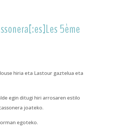
cassonera[:es]Les 5ème
ulouse hiria eta Lastour gaztelua eta
e egin ditugi hiri arrosaren estilo
rcassonera joateko.
 forman egoteko.