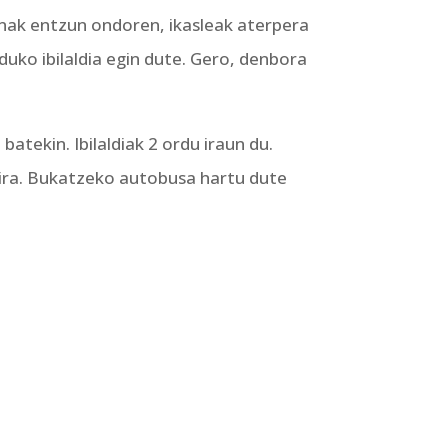
enak entzun ondoren, ikasleak aterpera
duko ibilaldia egin dute. Gero, denbora
atekin. Ibilaldiak 2 ordu iraun du.
 dira. Bukatzeko autobusa hartu dute