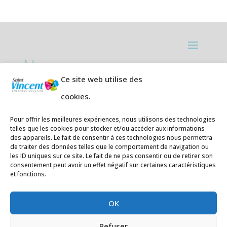
Adresses:
Ce site web utilise des
Ecole primaire de la Plage,
8 rue des
cookies.
Jasmins 64700 Hendaye
Téléphone
05 59 20 67 28
Pour offrir les meilleures expériences, nous utilisons des technologies
telles que les cookies pour stocker et/ou accéder aux informations
des appareils. Le fait de consentir à ces technologies nous permettra
Collège Hendaye ville,
1 rue de la
de traiter des données telles que le comportement de navigation ou
Libération 64700 Hendaye
les ID uniques sur ce site. Le fait de ne pas consentir ou de retirer son
consentement peut avoir un effet négatif sur certaines caractéristiques
Téléphone 05 59 48 89 00
et fonctions.
E-mail
:
secretariat@saintvincent.eus
OK
Refuser