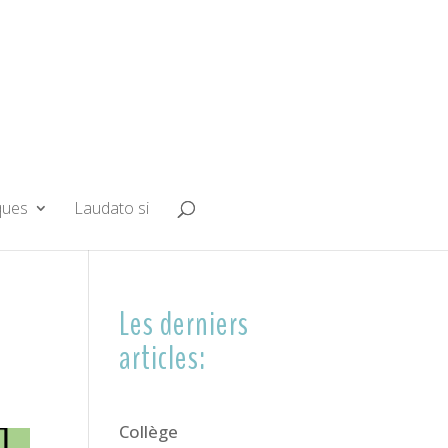
ques
Laudato si
Les derniers
articles:
Collège