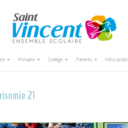
ire
Primaire
Collège
Parents
Infos prati
risomie 21