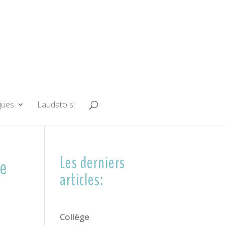
ques
Laudato si
Les derniers
de
articles:
Collège