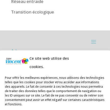
Réseau entraide
Transition écologique
Adresses:
Ce site web utilise des
Ecole primaire de la Plage,
8 rue des
cookies.
Jasmins 64700 Hendaye
Téléphone
05 59 20 67 28
Pour offrir les meilleures expériences, nous utilisons des technologies
telles que les cookies pour stocker et/ou accéder aux informations
des appareils. Le fait de consentir à ces technologies nous permettra
Collège Hendaye ville,
1 rue de la
de traiter des données telles que le comportement de navigation ou
Libération 64700 Hendaye
les ID uniques sur ce site. Le fait de ne pas consentir ou de retirer son
consentement peut avoir un effet négatif sur certaines caractéristiques
Téléphone 05 59 48 89 00
et fonctions.