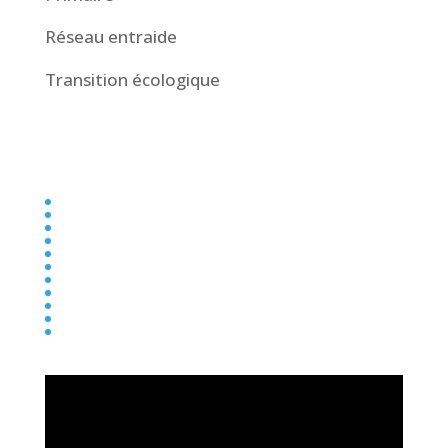
Réseau entraide
Transition écologique
Collège
Ecole
Elémentaire
Ensemble scolaire
Maternelle
newsletter
Parentalité
Presse
Primaire
Réseau entraide
Transition écologique