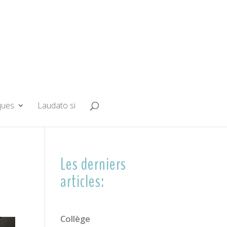
ques
Laudato si
Les derniers
articles:
Collège