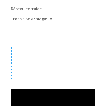
Réseau entraide
Transition écologique
Collège
Ecole
Elémentaire
Ensemble scolaire
Maternelle
newsletter
Parentalité
Presse
Primaire
Réseau entraide
Transition écologique