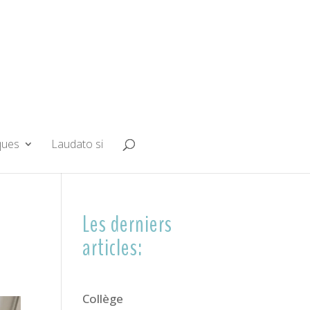
ques
Laudato si
Les derniers
articles:
Collège