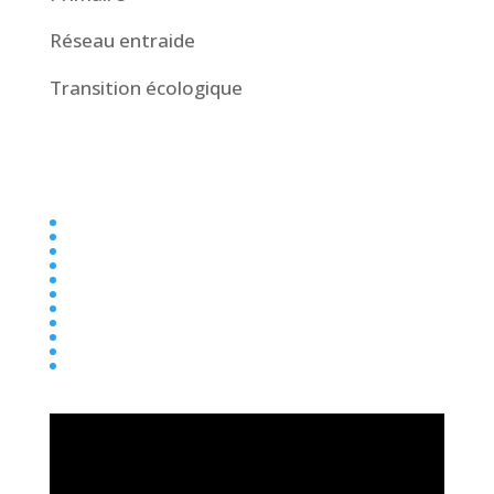
Réseau entraide
Transition écologique
Collège
Ecole
Elémentaire
Ensemble scolaire
Maternelle
newsletter
Parentalité
Presse
Primaire
Réseau entraide
Transition écologique