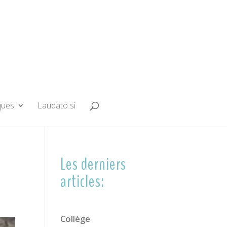
ques
Laudato si
Les derniers
articles:
Collège