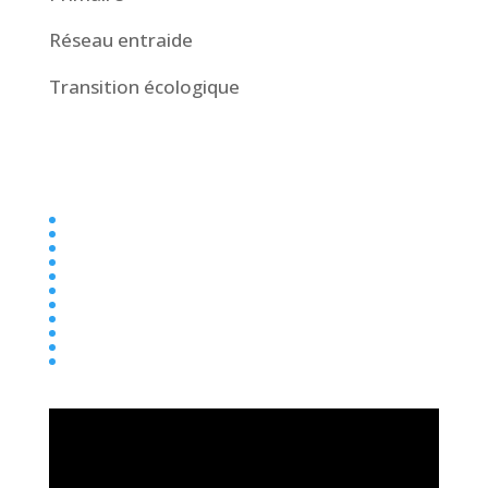
Réseau entraide
Transition écologique
Collège
Ecole
Elémentaire
Ensemble scolaire
Maternelle
newsletter
Parentalité
Presse
Primaire
Réseau entraide
Transition écologique