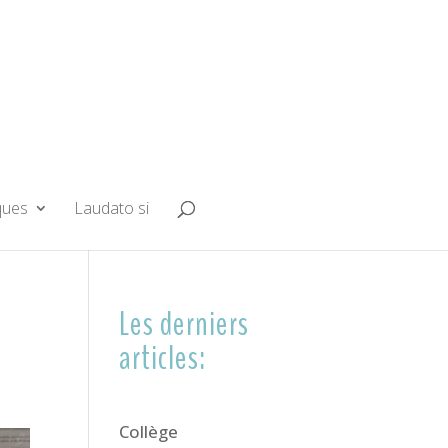
ques
Laudato si
Les derniers
articles:
Collège