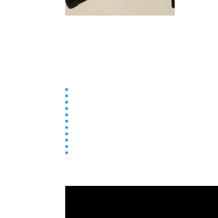
Collège
Ecole
Elémentaire
Ensemble scolaire
Maternelle
newsletter
Parentalité
Presse
Primaire
Réseau entraide
Transition écologique