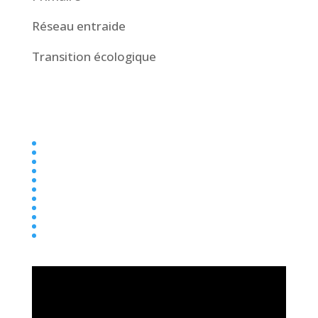
Réseau entraide
Transition écologique
Collège
Ecole
Elémentaire
Ensemble scolaire
Maternelle
newsletter
Parentalité
Presse
Primaire
Réseau entraide
Transition écologique